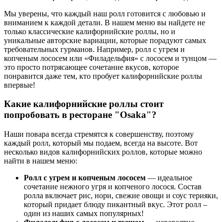
Мы уверены, что каждый наш ролл готовится с любовью и
вниманием к каждой детали. В нашем меню вы найдете не
только классические калифорнийские роллы, но и
уникальные авторские вариации, которые порадуют самых
требовательных гурманов. Например, ролл с угрем и
копченым лососем или «Филадельфия» с лососем и тунцом —
это просто потрясающее сочетание вкусов, которое
понравится даже тем, кто пробует калифорнийские роллы
впервые!
Какие калифорнийские роллы стоит
попробовать в ресторане "Osaka"?
Наши повара всегда стремятся к совершенству, поэтому
каждый ролл, который мы подаем, всегда на высоте. Вот
несколько видов калифорнийских роллов, которые можно
найти в нашем меню:
Ролл с угрем и копченым лососем
— идеальное
сочетание нежного угря и копченого лосося. Состав
ролла включает рис, нори, свежие овощи и соус терияки,
который придает блюду пикантный вкус. Этот ролл –
один из наших самых популярных!