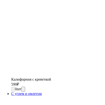
Калифорния с креветкой
590
₽
0
шт
С угрем и омлетом