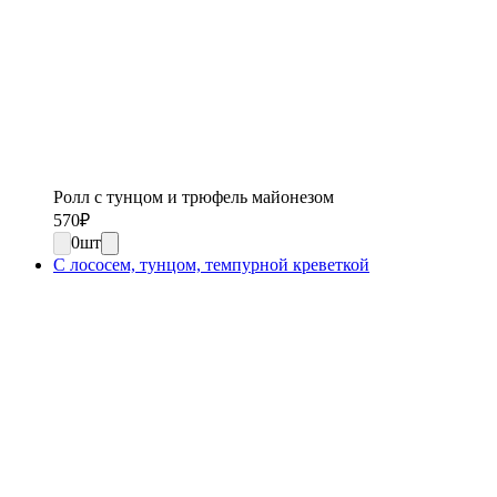
Ролл с тунцом и трюфель майонезом
570
₽
0
шт
С лососем, тунцом, темпурной креветкой