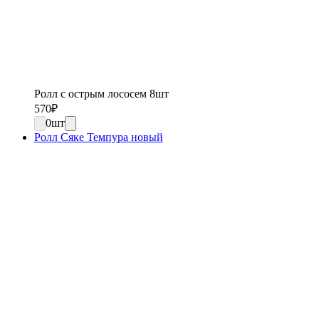
Ролл с острым лососем 8шт
570
₽
0
шт
Ролл Сяке Темпура новый