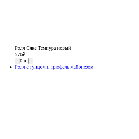
Ролл Сяке Темпура новый
570
₽
0
шт
Ролл с тунцом и трюфель майонезом