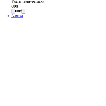
Унаги темпура маки
680
₽
0
шт
Аляска