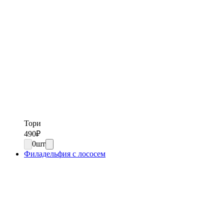
Тори
490
₽
0
шт
Филадельфия с лососем