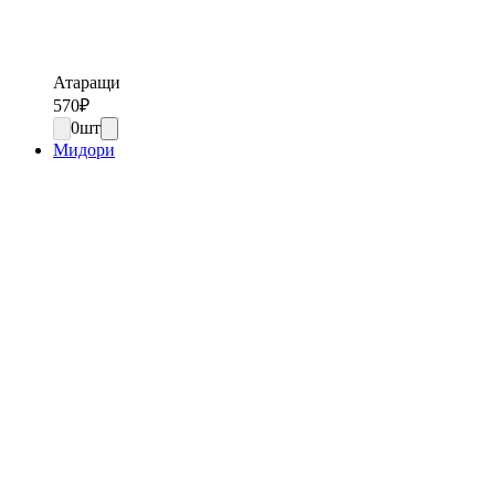
Атаращи
570
₽
0
шт
Мидори