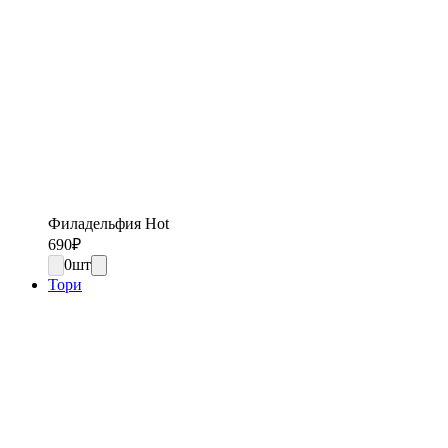
Филадельфия Hot
690
₽
0
шт
Тори