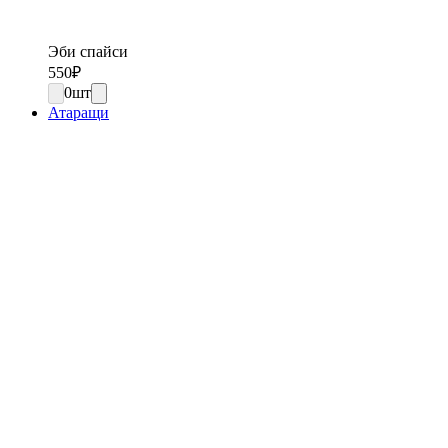
Эби спайси
550
₽
0
шт
Атаращи