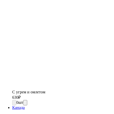
С угрем и омлетом
630
₽
0
шт
Канада