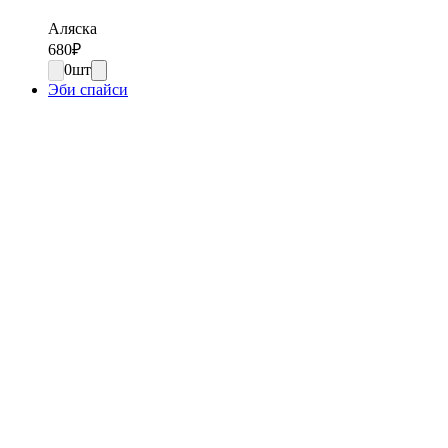
Аляска
680
₽
0
шт
Эби спайси