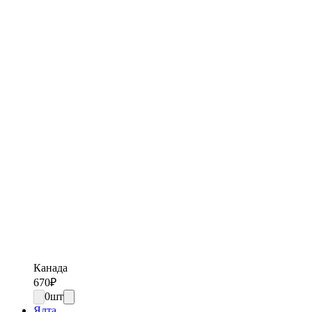
Канада
670
₽
0
шт
Ялта