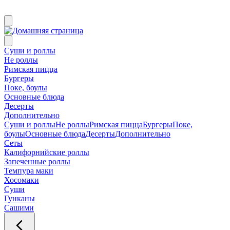
Суши и роллы
Не роллы
Римская пицца
Бургеры
Поке, боулы
Основные блюда
Десерты
Дополнительно
Суши и роллы
Не роллы
Римская пицца
Бургеры
Поке,
боулы
Основные блюда
Десерты
Дополнительно
Сеты
Калифорнийские роллы
Запеченные роллы
Темпура маки
Хосомаки
Суши
Гунканы
Сашими