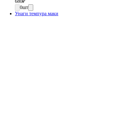
680
₽
0
шт
Унаги темпура маки