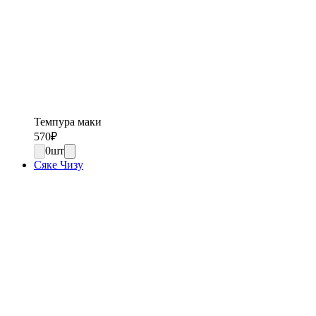
Темпура маки
570
₽
0
шт
Сяке Чизу