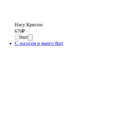
Насу Криспи
670
₽
0
шт
С лососем и манго 8шт