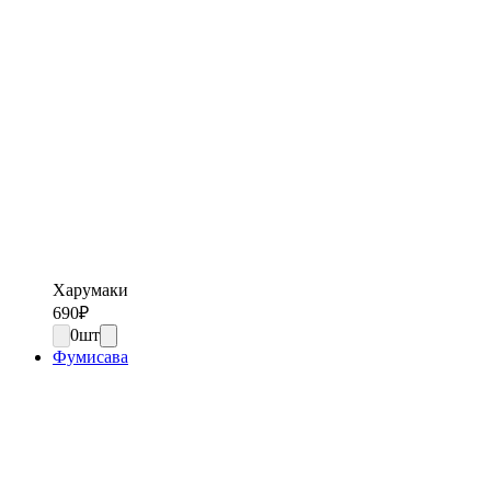
Харумаки
690
₽
0
шт
Фумисава