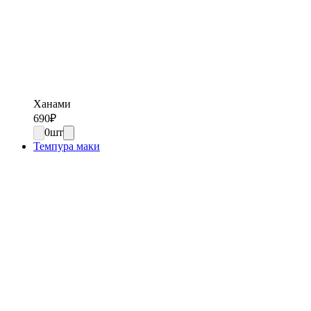
Ханами
690
₽
0
шт
Темпура маки