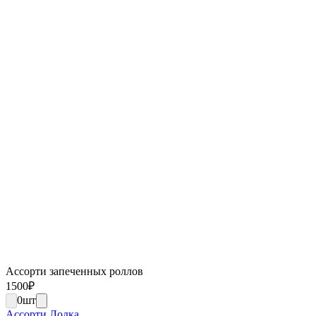
Ассорти запеченных роллов
1500
₽
0
шт
Ассорти Лодка