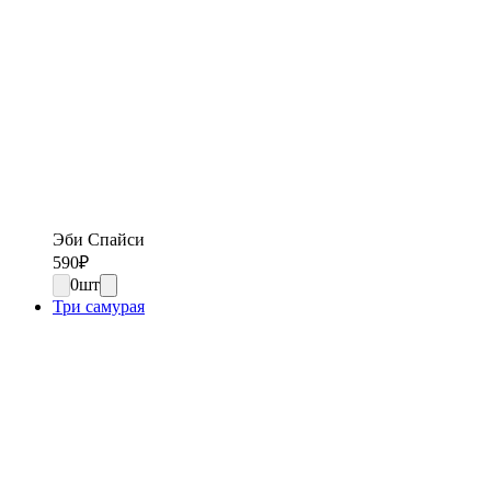
Эби Спайси
590
₽
0
шт
Три самурая