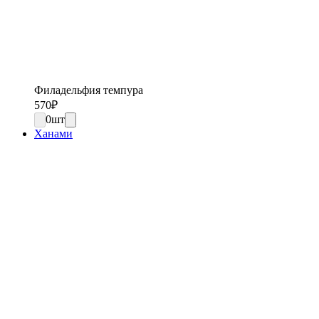
Филадельфия темпура
570
₽
0
шт
Ханами