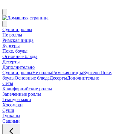
Суши и роллы
Не роллы
Римская пицца
Бургеры
Поке, боулы
Основные блюда
Десерты
Дополнительно
Суши и роллы
Не роллы
Римская пицца
Бургеры
Поке,
боулы
Основные блюда
Десерты
Дополнительно
Сеты
Калифорнийские роллы
Запеченные роллы
Темпура маки
Хосомаки
Суши
Гунканы
Сашими