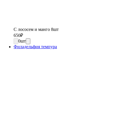
С лососем и манго 8шт
650
₽
0
шт
Филадельфия темпура