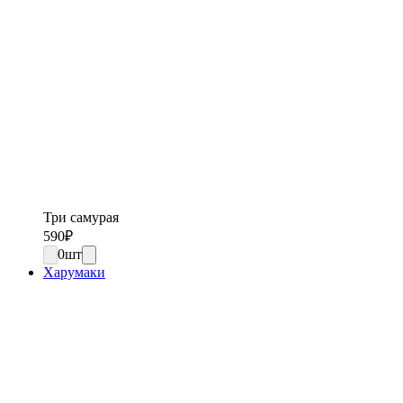
Три самурая
590
₽
0
шт
Харумаки