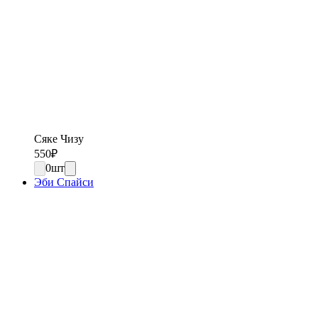
Сяке Чизу
550
₽
0
шт
Эби Спайси