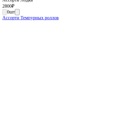
2800
₽
0
шт
Ассорти Темпурных роллов