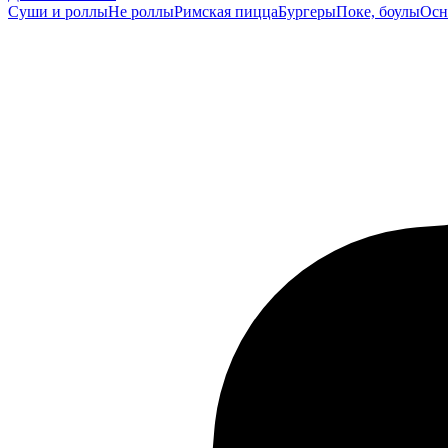
Суши и роллы
Не роллы
Римская пицца
Бургеры
Поке, боулы
Осн