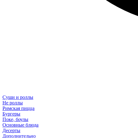
Суши и роллы
Не роллы
Римская пицца
Бургеры
Поке, боулы
Основные блюда
Десерты
Дополнительно