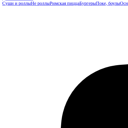
Суши и роллы
Не роллы
Римская пицца
Бургеры
Поке, боулы
Осн