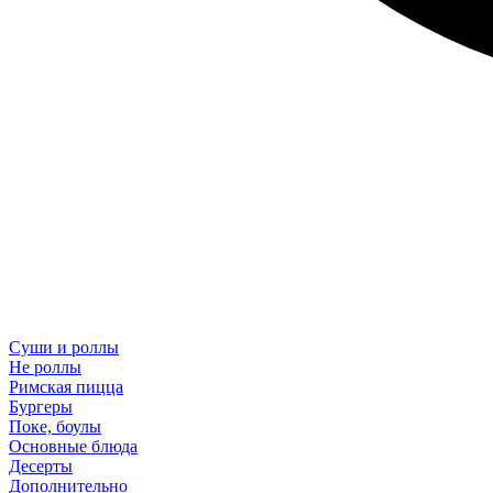
Суши и роллы
Не роллы
Римская пицца
Бургеры
Поке, боулы
Основные блюда
Десерты
Дополнительно