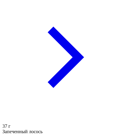
37
г
Запеченный лосось