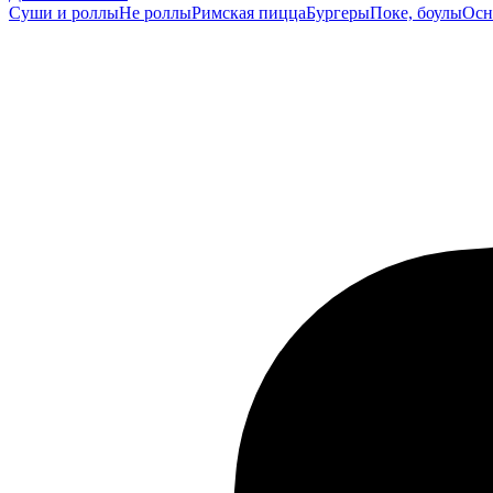
Суши и роллы
Не роллы
Римская пицца
Бургеры
Поке, боулы
Осн