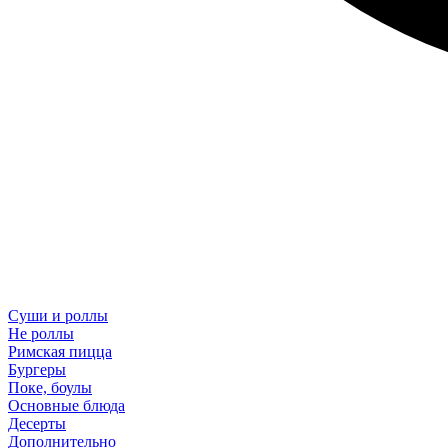
Суши и роллы
Не роллы
Римская пицца
Бургеры
Поке, боулы
Основные блюда
Десерты
Дополнительно