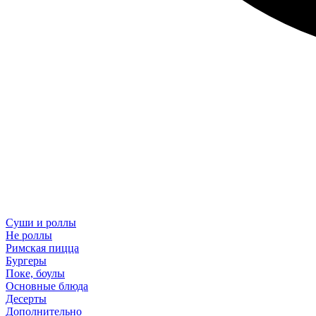
Суши и роллы
Не роллы
Римская пицца
Бургеры
Поке, боулы
Основные блюда
Десерты
Дополнительно