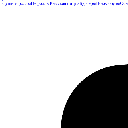
Суши и роллы
Не роллы
Римская пицца
Бургеры
Поке, боулы
Осн