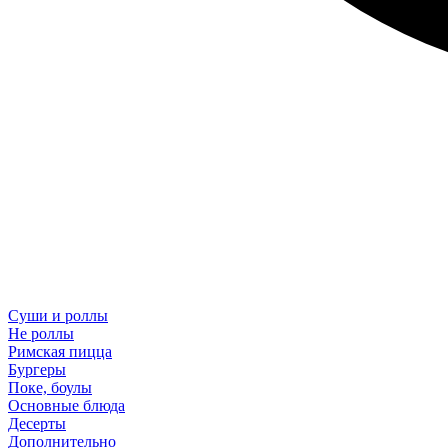
Суши и роллы
Не роллы
Римская пицца
Бургеры
Поке, боулы
Основные блюда
Десерты
Дополнительно