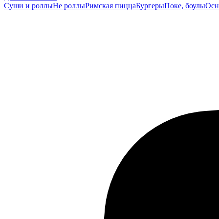
Суши и роллы
Не роллы
Римская пицца
Бургеры
Поке, боулы
Осн