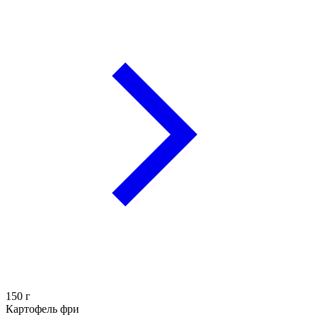
150
г
Картофель фри